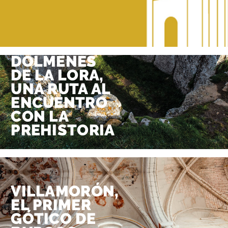
DÓLMENES
DE LA LORA,
UNA RUTA AL
ENCUENTRO
CON LA
PREHISTORIA
VILLAMORÓN,
EL PRIMER
GÓTICO DE