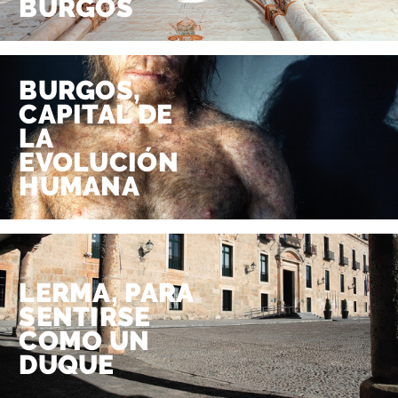
BURGOS
BURGOS,
CAPITAL DE
LA
EVOLUCIÓN
HUMANA
LERMA, PARA
SENTIRSE
COMO UN
DUQUE