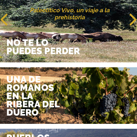
Paleolítico Vivo, un viaje a la
prehistoria
NO TE LO
PUEDES PERDER
UNA DE
ROMANOS
EN LA
RIBERA DEL
DUERO