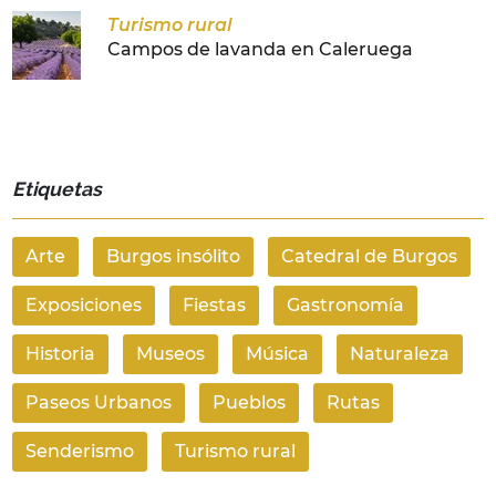
Turismo rural
Campos de lavanda en Caleruega
Etiquetas
Arte
Burgos insólito
Catedral de Burgos
Exposiciones
Fiestas
Gastronomía
Historia
Museos
Música
Naturaleza
Paseos Urbanos
Pueblos
Rutas
Senderismo
Turismo rural