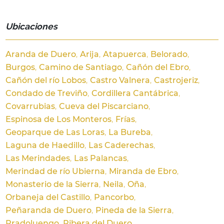
Ubicaciones
Aranda de Duero
Arija
Atapuerca
Belorado
Burgos
Camino de Santiago
Cañón del Ebro
Cañón del río Lobos
Castro Valnera
Castrojeriz
Condado de Treviño
Cordillera Cantábrica
Covarrubias
Cueva del Piscarciano
Espinosa de Los Monteros
Frías
Geoparque de Las Loras
La Bureba
Laguna de Haedillo
Las Caderechas
Las Merindades
Las Palancas
Merindad de río Ubierna
Miranda de Ebro
Monasterio de la Sierra
Neila
Oña
Orbaneja del Castillo
Pancorbo
Peñaranda de Duero
Pineda de la Sierra
Pradoluengo
Ribera del Duero