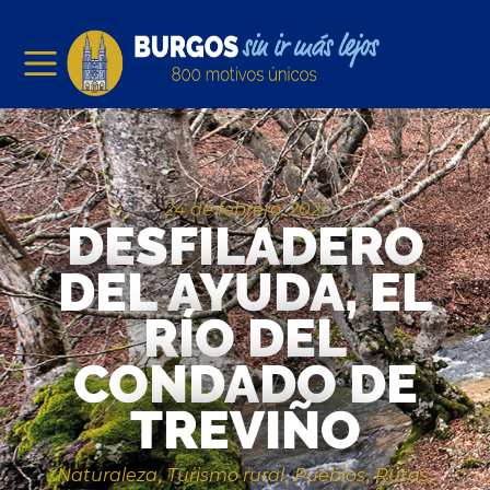
24 de febrero, 2021
DESFILADERO
DEL AYUDA, EL
RÍO DEL
CONDADO DE
TREVIÑO
Naturaleza
Turismo rural
Pueblos
Rutas