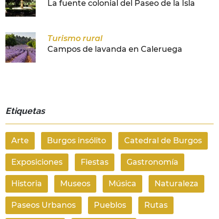
La fuente colonial del Paseo de la Isla
Turismo rural
Campos de lavanda en Caleruega
Etiquetas
Arte
Burgos insólito
Catedral de Burgos
Exposiciones
Fiestas
Gastronomía
Historia
Museos
Música
Naturaleza
Paseos Urbanos
Pueblos
Rutas