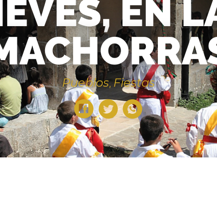
IEVES, EN L
MACHORRA
Pueblos
Fiestas