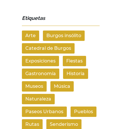
Etiquetas
Arte
Burgos insólito
Catedral de Burgos
Exposiciones
Fiestas
Gastronomía
Historia
Museos
Música
Naturaleza
Paseos Urbanos
Pueblos
Rutas
Senderismo