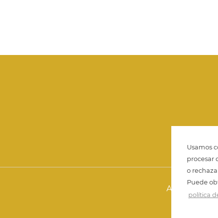
Usamos co
procesar 
o rechaza
Puede obt
Aviso legal
política 