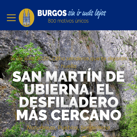
14 de julio, 2020 .
Ocho senderos que te dejarán
huella
SAN MARTÍN DE
UBIERNA, EL
DESFILADERO
MÁS CERCANO
Naturaleza
Pueblos
Senderismo