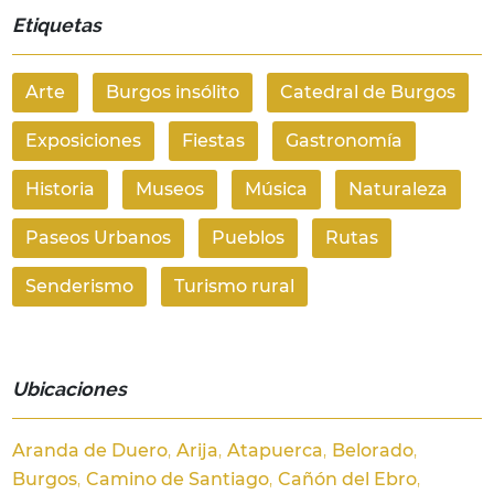
Etiquetas
Arte
Burgos insólito
Catedral de Burgos
Exposiciones
Fiestas
Gastronomía
Historia
Museos
Música
Naturaleza
Paseos Urbanos
Pueblos
Rutas
Senderismo
Turismo rural
Ubicaciones
Aranda de Duero
Arija
Atapuerca
Belorado
Burgos
Camino de Santiago
Cañón del Ebro